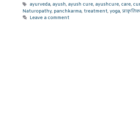
Tags
ayurveda
,
ayush
,
ayush cure
,
ayushcure
,
care
,
cu
Naturopathy
,
panchkarma
,
treatment
,
yoga
,
प्राकृति
Leave a comment