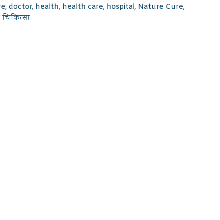
re
,
doctor
,
health
,
health care
,
hospital
,
Nature Cure
,
क चिकित्सा